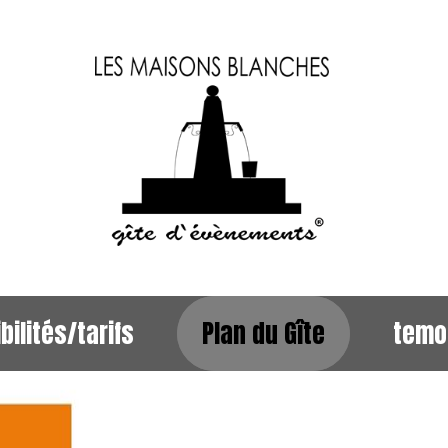
bilités/tarifs
Plan du Gîte
temo